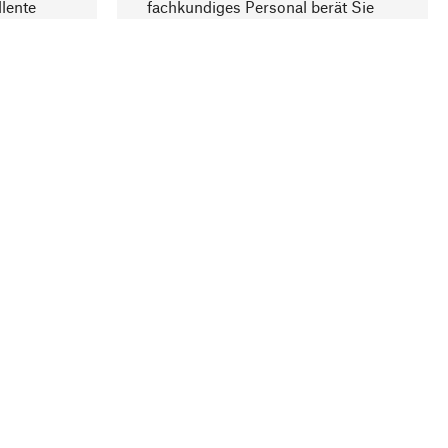
lente
fachkundiges Personal berät Sie
gern.
lung
Unternehmen
Über Manufactum
Compliance
Journal
Gastronomie