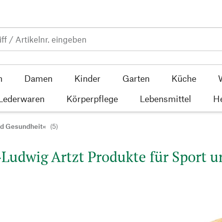
n
Damen
Kinder
Garten
Küche
 Lederwaren
Körperpflege
Lebensmittel
He
nd Gesundheit«
(5)
»Ludwig Artzt Produkte für Sport u