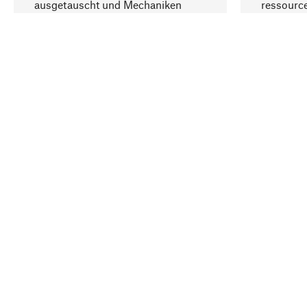
ausgetauscht und Mechaniken
ressourc
repariert werden können.
sozialver
Ihr Land
Schweiz (Deutsch)
Kontakt
Service
Gutsche
Bestellung, Service & Beratung
Newslet
0848 830400
Warenhä
E-Mail-Kontakt:
info@manufactum.ch
Barrier
Kontaktmöglichkeiten und Öffnungszeiten