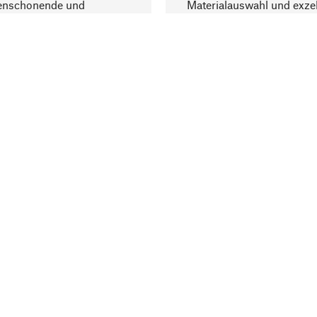
enschonende und
Materialauswahl und exzel
trägliche Produktion.
Fertigung bereichern.
Lieferung & Zah
ine
Versandkosten
ter
Lieferung
user
Rechnung
e melden
Vorkasse