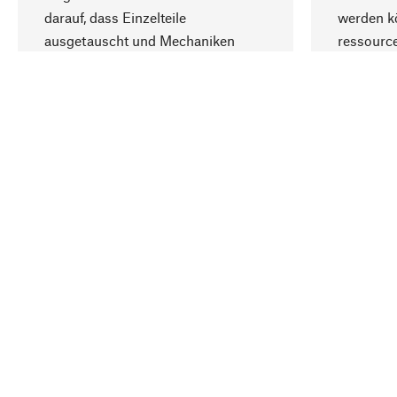
darauf, dass Einzelteile
werden kö
ausgetauscht und Mechaniken
ressourc
repariert werden können.
sozialver
Ihr Land
Schweiz (Deutsch)
Kontakt
Service
Gutsche
Bestellung, Service & Beratung
Newslet
0848 830400
Warenhä
E-Mail-Kontakt:
info@manufactum.ch