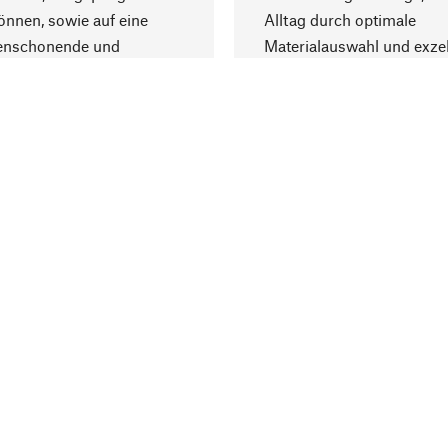
nnen, sowie auf eine
Alltag durch optimale
enschonende und
Materialauswahl und exzel
trägliche Produktion.
Fertigung bereichern.
Lieferung & Zah
ine
Versandkosten
ter
Lieferung
user
Rechnung