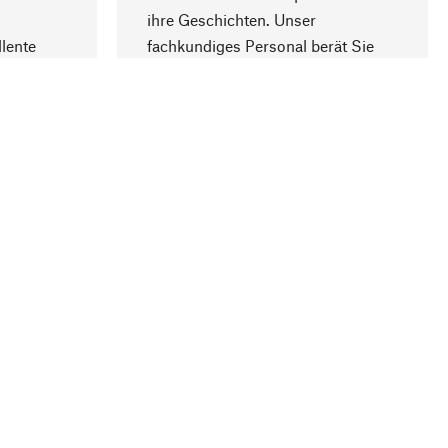
ihre Geschichten. Unser
lente
fachkundiges Personal berät Sie
gern.
lung
Unternehmen
Über Manufactum
Compliance
Journal