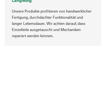
Langlebig
Unsere Produkte profitieren von handwerklicher
Fertigung, durchdachter Funktionalität und
langer Lebensdauer. Wir achten darauf, dass
Einzelteile ausgetauscht und Mechaniken
Nach oben
repariert werden können.
Bewusst
Nachhaltigkeit steht im Fokus unserer
Produktauswahl. Wir setzen auf natürliche
Inhaltsstoffe und Materialien, die gepflegt werden
können, sowie auf eine ressourcenschonende
und sozialverträgliche Produktion.