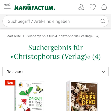
Zum Inhalt springen
Kundenkonto
Merkliste
CHF
Startseite
Suchergebnis für »Christophorus (Verlag)«
(4)
Suchergebnis für
»Christophorus (Verlag)« (4)
Neu