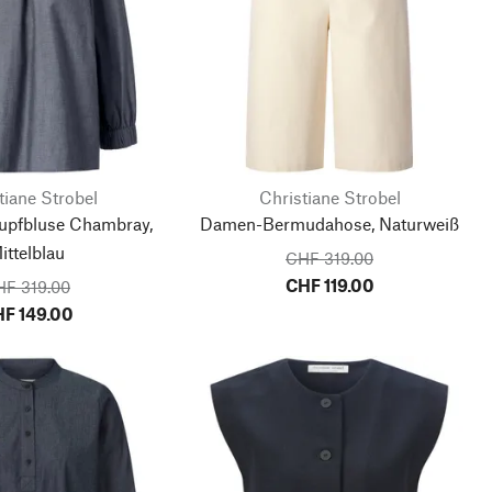
tiane Strobel
Christiane Strobel
pfbluse Chambray,
Damen-Bermudahose, Naturweiß
ittelblau
CHF 319.00
CHF 119.00
HF 319.00
F 149.00