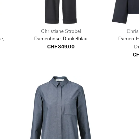
Christiane Strobel
Chris
e,
Damenhose, Dunkelblau
Damen-He
CHF 349.00
D
CH