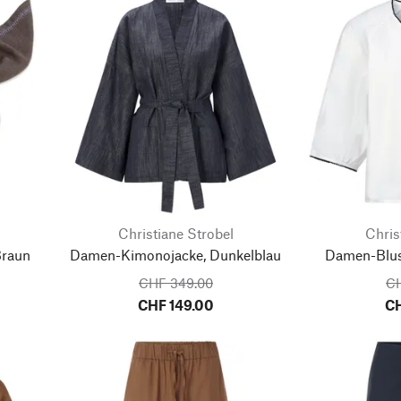
Christiane Strobel
Chris
Braun
Damen-Kimonojacke, Dunkelblau
Damen-Blus
CHF 349.00
CH
CHF 149.00
CH