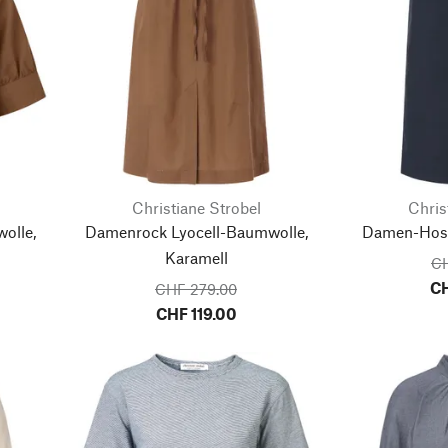
Christiane Strobel
Chris
olle,
Damenrock Lyocell-Baumwolle,
Damen-Hose
Karamell
CH
CH
CHF 279.00
CHF 119.00