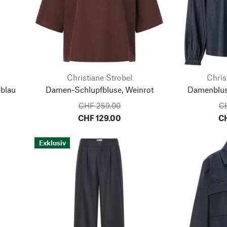
Christiane Strobel
Chris
blau
Damen-Schlupfbluse, Weinrot
Damenblus
CHF 259.00
C
CHF 129.00
CH
Exklusiv