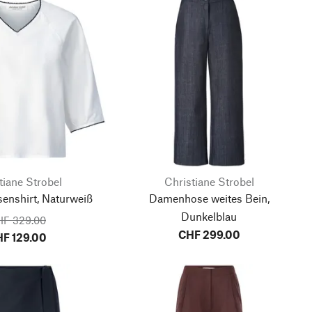
tiane Strobel
Christiane Strobel
enshirt, Naturweiß
Damenhose weites Bein,
Dunkelblau
F 329.00
CHF 299.00
F 129.00