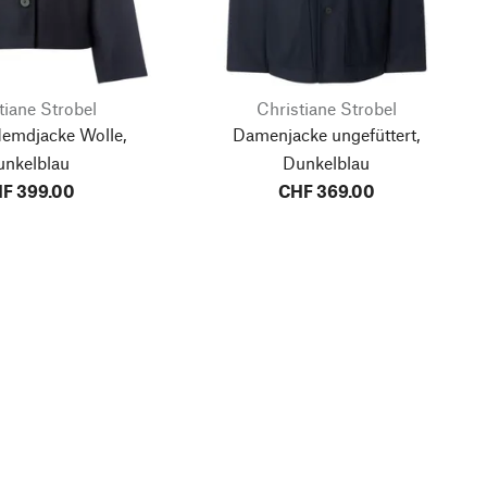
tiane Strobel
Christiane Strobel
mdjacke Wolle,
Damenjacke ungefüttert,
unkelblau
Dunkelblau
F 399.00
CHF 369.00