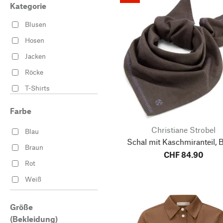
Kategorie
Blusen
Hosen
Jacken
Röcke
T-Shirts
Sanfte Töne für
Farbe
sonnige Tage
Christiane Strobel
Kleider
Blau
Schal mit Kaschmiranteil, 
Blazer & Westen
Braun
CHF 84.90
Rot
Weiß
Größe
(Bekleidung)