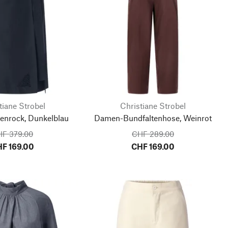
tiane Strobel
Christiane Strobel
nrock, Dunkelblau
Damen-Bundfaltenhose, Weinrot
F 379.00
CHF 289.00
F 169.00
CHF 169.00