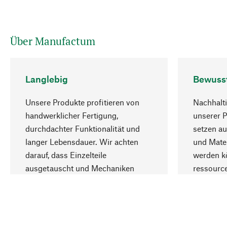
Über Manufactum
Langlebig
Bewuss
Unsere Produkte profitieren von
Nachhalti
handwerklicher Fertigung,
unserer 
durchdachter Funktionalität und
setzen au
langer Lebensdauer. Wir achten
und Mater
darauf, dass Einzelteile
werden kö
ausgetauscht und Mechaniken
ressourc
repariert werden können.
sozialver