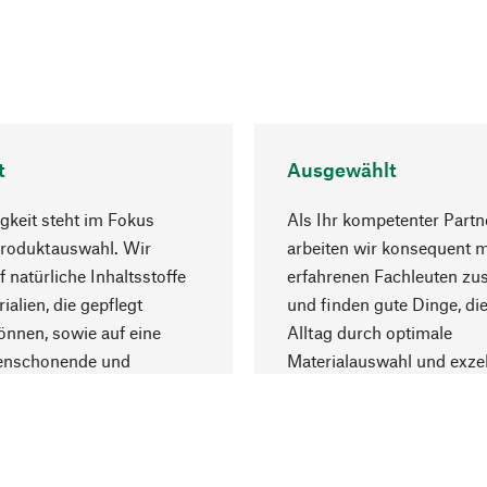
t
Ausgewählt
gkeit steht im Fokus
Als Ihr kompetenter Partn
Produktauswahl. Wir
arbeiten wir konsequent m
f natürliche Inhaltsstoffe
erfahrenen Fachleuten z
ialien, die gepflegt
und finden gute Dinge, die
nnen, sowie auf eine
Alltag durch optimale
enschonende und
Materialauswahl und exzel
trägliche Produktion.
Fertigung bereichern.