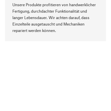
Unsere Produkte profitieren von handwerklicher
Fertigung, durchdachter Funktionalität und
langer Lebensdauer. Wir achten darauf, dass
Einzelteile ausgetauscht und Mechaniken
Nach oben
repariert werden können.
Bewusst
Nachhaltigkeit steht im Fokus unserer
Produktauswahl. Wir setzen auf natürliche
Inhaltsstoffe und Materialien, die gepflegt werden
können, sowie auf eine ressourcenschonende
und sozialverträgliche Produktion.