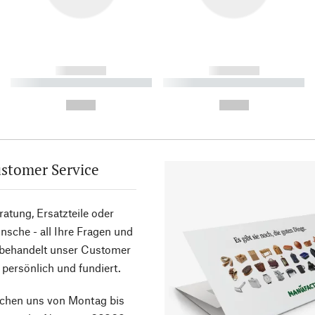
------------
------------
----------- ----------- ----------
----------- ----------- ----------
-
-
--,-- €
--,-- €
stomer Service
atung, Ersatzteile oder
sche - all Ihre Fragen und
 behandelt unser Customer
 persönlich und fundiert.
ichen uns von Montag bis