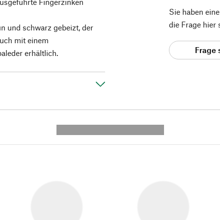
ausgeführte Fingerzinken
Sie haben ein
die Frage hier
un und schwarz gebeizt, der
auch mit einem
Frage 
leder erhältlich.
---------- --------------