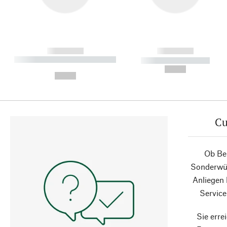
------------
------------
----------- ----------- ----------
----------- -----------
-
--,-- €
--,-- €
Cu
Ob Ber
Sonderwün
Anliegen
Service
Sie erre