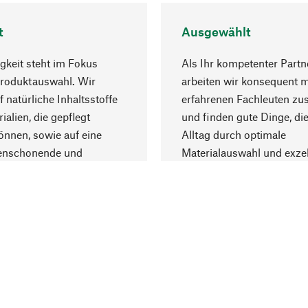
t
Ausgewählt
gkeit steht im Fokus
Als Ihr kompetenter Partn
Produktauswahl. Wir
arbeiten wir konsequent m
f natürliche Inhaltsstoffe
erfahrenen Fachleuten z
ialien, die gepflegt
und finden gute Dinge, die
nnen, sowie auf eine
Alltag durch optimale
enschonende und
Materialauswahl und exzel
trägliche Produktion.
Fertigung bereichern.