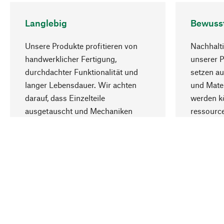
Langlebig
Bewuss
Unsere Produkte profitieren von
Nachhalti
handwerklicher Fertigung,
unserer 
durchdachter Funktionalität und
setzen au
langer Lebensdauer. Wir achten
und Mater
darauf, dass Einzelteile
werden kö
ausgetauscht und Mechaniken
ressourc
repariert werden können.
sozialver
Ihr Land
Schweiz (Deutsch)