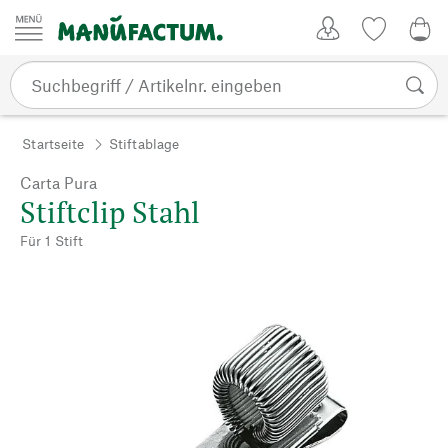
Zum Inhalt springen
Kundenkonto
Merkliste
CHF
Startseite
Stiftablage
Carta Pura
Stiftclip Stahl
Für 1 Stift