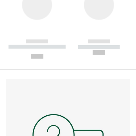
------------
------------
----------- ----------- --------
----------- -----------
---
--,-- €
--,-- €