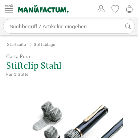
Zum Inhalt springen
Kundenkonto
Merkliste
CHF
Startseite
Stiftablage
Carta Pura
Stiftclip Stahl
Für 3 Stifte