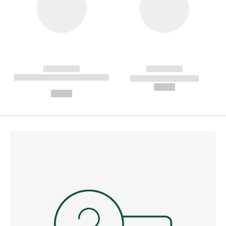
------------
------------
----------- ----------- --------
----------- -----------
---
--,-- €
--,-- €