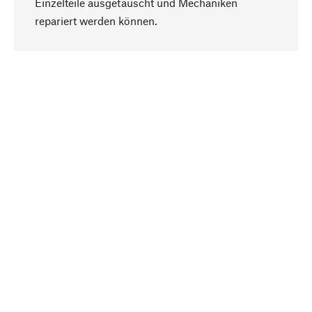
Einzelteile ausgetauscht und Mechaniken
Nach oben
repariert werden können.
Bewusst
Nachhaltigkeit steht im Fokus unserer
Produktauswahl. Wir setzen auf natürliche
Inhaltsstoffe und Materialien, die gepflegt werden
können, sowie auf eine ressourcenschonende
und sozialverträgliche Produktion.
Ausgewählt
Als Ihr kompetenter Partner arbeiten wir