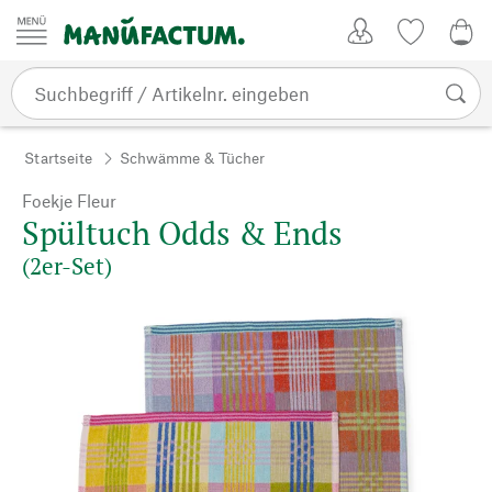
Zum Inhalt springen
Kundenkonto
Merkliste
CHF
Startseite
Schwämme & Tücher
Foekje Fleur
Spültuch Odds & Ends
(2er-Set)