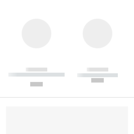
------------
------------
----------- ----------- --------
----------- -----------
---
--,-- €
--,-- €