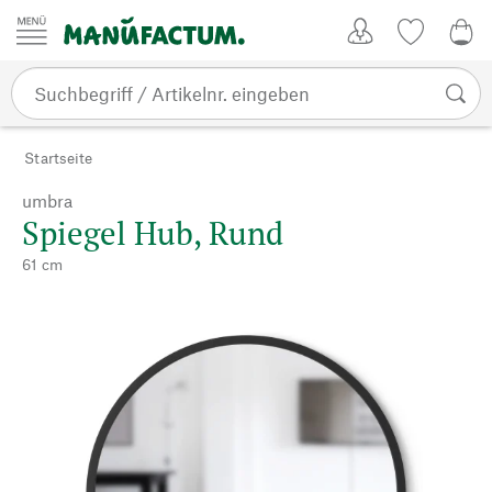
Zum Inhalt springen
Kundenkonto
Merkliste
CHF
Startseite
umbra
Spiegel Hub, Rund
61 cm