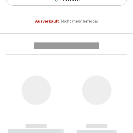
Ausverkauft
,
Nicht mehr lieferbar
---------- --------------
------------
------------
----------- ----------- --------
----------- -----------