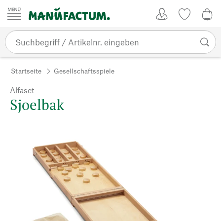
Zum Inhalt springen
Kundenkonto
Merkliste
CHF
Startseite
Gesellschaftsspiele
Alfaset
Sjoelbak