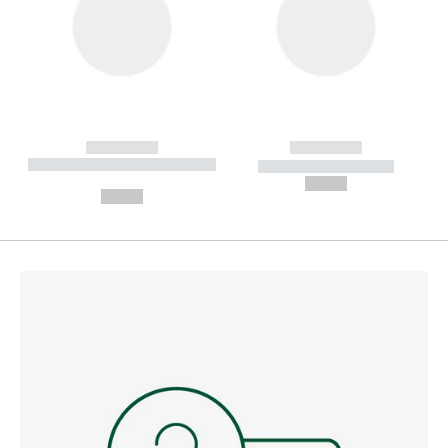
------------
------------
----------- ----------- --------
----------- -----------
---
--,-- €
--,-- €