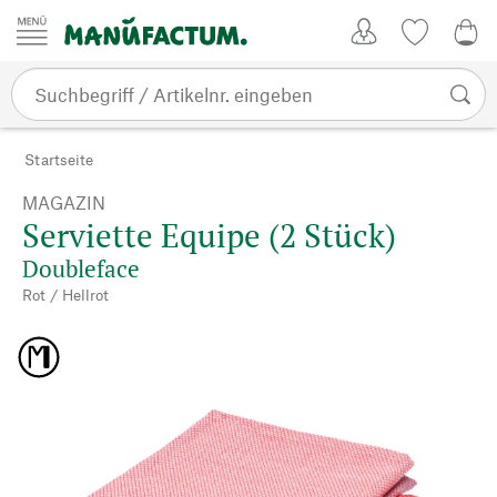
Zum Inhalt springen
Kundenkonto
Merkliste
CHF
Startseite
MAGAZIN
Serviette Equipe (2 Stück)
Doubleface
Rot / Hellrot