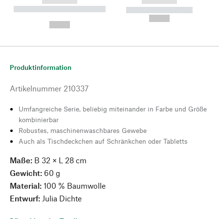
------------
------------
----------- ----------- --------
----------- -----------
---
--,-- €
--,-- €
Produktinformation
Artikelnummer
210337
Umfangreiche Serie, beliebig miteinander in Farbe und Größe
kombinierbar
Robustes, maschinenwaschbares Gewebe
Auch als Tischdeckchen auf Schränkchen oder Tabletts
Maße:
B 32 × L 28 cm
Gewicht:
60 g
Material:
100 % Baumwolle
Entwurf:
Julia Dichte