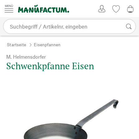
Zum Inhalt springen
Kundenkonto
Merkliste
CHF
Startseite
Eisenpfannen
M. Helmensdorfer
Schwenkpfanne Eisen