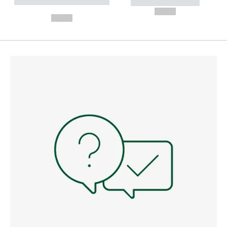
----------- ----------- --------
----------- -----------
---
--,-- €
--,-- €