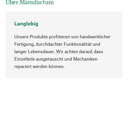
Über Manufactum
Langlebig
Unsere Produkte profitieren von handwerklicher
Fertigung, durchdachter Funktionalität und
langer Lebensdauer. Wir achten darauf, dass
Einzelteile ausgetauscht und Mechaniken
Nach oben
repariert werden können.
Bewusst
Nachhaltigkeit steht im Fokus unserer
Produktauswahl. Wir setzen auf natürliche
Inhaltsstoffe und Materialien, die gepflegt werden