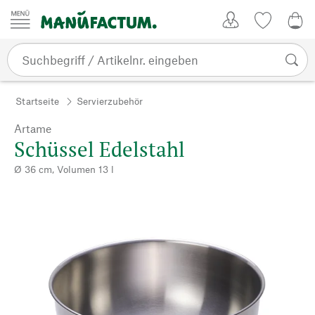
Zum Inhalt springen
Kundenkonto
Merkliste
CHF
Startseite
Servierzubehör
Artame
Schüssel Edelstahl
Ø 36 cm, Volumen 13 l