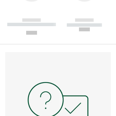
------------
------------
----------- ----------- --------
----------- -----------
---
--,-- €
--,-- €