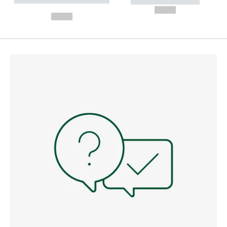
----------- -----------
---
--,-- €
--,-- €