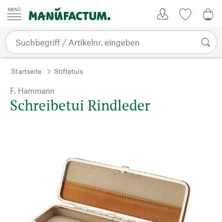
Zum Inhalt springen
Kundenkonto
Merkliste
CHF
Startseite
Stiftetuis
F. Hammann
Schreibetui Rindleder