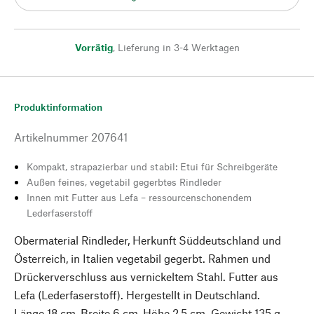
Vorrätig
,
Lieferung in 3-4 Werktagen
Produktinformation
Artikelnummer
207641
Kompakt, strapazierbar und stabil: Etui für Schreibgeräte
Außen feines, vegetabil gegerbtes Rindleder
Innen mit Futter aus Lefa – ressourcenschonendem
Lederfaserstoff
Obermaterial Rindleder, Herkunft Süddeutschland und
Österreich, in Italien vegetabil gegerbt. Rahmen und
Drückerverschluss aus vernickeltem Stahl. Futter aus
Lefa (Lederfaserstoff). Hergestellt in Deutschland.
Länge 18 cm, Breite 6 cm, Höhe 2,5 cm. Gewicht 135 g.