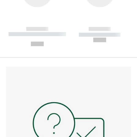
------------
------------
----------- ----------- --------
----------- -----------
---
--,-- €
--,-- €