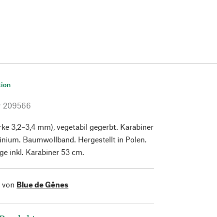
tion
r
209566
rke 3,2–3,4 mm), vegetabil gegerbt. Karabiner
nium. Baumwollband. Hergestellt in Polen.
e inkl. Karabiner 53 cm.
l von
Blue de Gênes