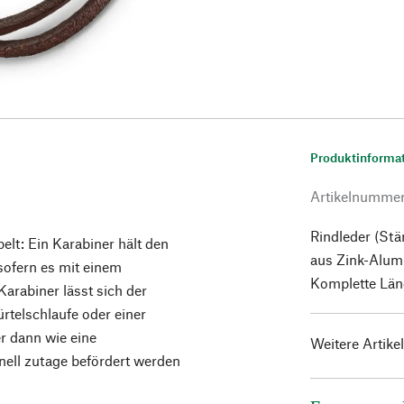
Produktinforma
Artikelnumme
Rindleder (Stä
elt: Ein Karabiner hält den
aus Zink-Alumi
sofern es mit einem
Komplette Läng
Karabiner lässt sich der
rtelschlaufe oder einer
er dann wie eine
Weitere Artike
nell zutage befördert werden