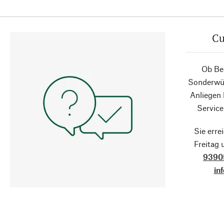
Cu
Ob Ber
Sonderwün
Anliegen
Service
Sie erre
Freitag
9390
in