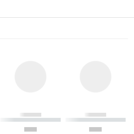
------------
------------
----------- ----------- ----------
----------- ----------- ----------
- -----------
-
--,-- €
--,-- €