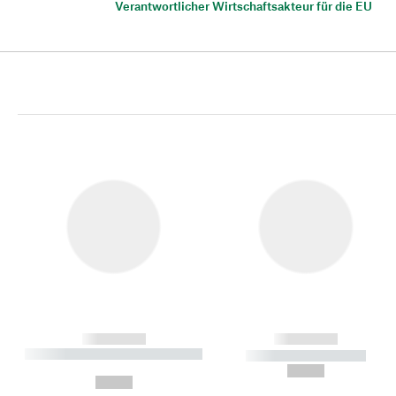
Verantwortlicher Wirtschaftsakteur für die EU
------------
------------
----------- ----------- ----------
----------- -----------
-
--,-- €
--,-- €