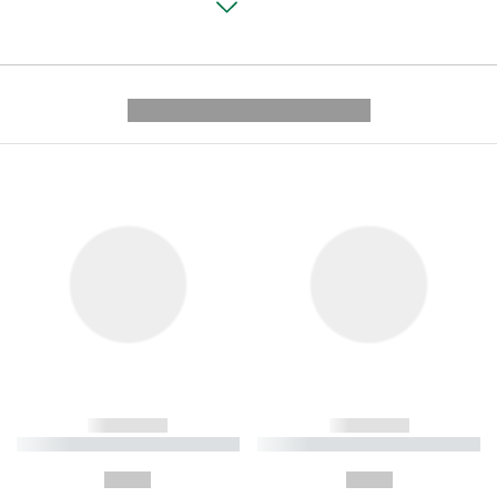
---------- --------------
------------
------------
----------- ----------- ----------
----------- ----------- ----------
-
-
--,-- €
--,-- €