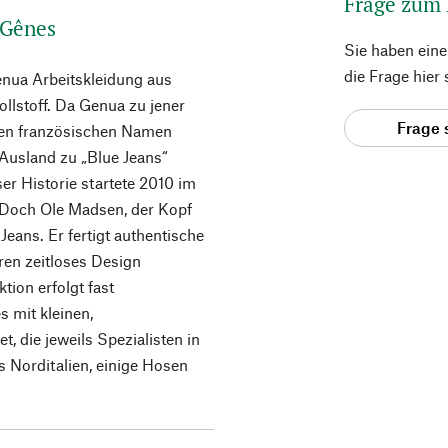
Frage zum
 Gênes
Sie haben ein
die Frage hier
Genua Arbeitskleidung aus
llstoff. Da Genua zu jener
Frage 
 den französischen Namen
Ausland zu „Blue Jeans“
er Historie startete 2010 im
 Doch Ole Madsen, der Kopf
 Jeans. Er fertigt authentische
ren zeitloses Design
tion erfolgt fast
s mit kleinen,
, die jeweils Spezialisten in
 Norditalien, einige Hosen