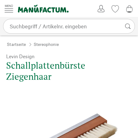
Zum Inhalt springen
Kundenkonto
Merkliste
CHF
Startseite
Stereophonie
Levin Design
Schallplattenbürste
Ziegenhaar