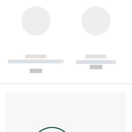
------------
------------
----------- ----------- --------
----------- -----------
---
--,-- €
--,-- €