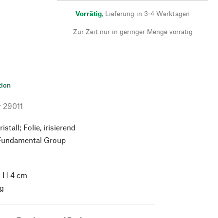
Vorrätig
,
Lieferung in 3-4 Werktagen
Zur Zeit nur in geringer Menge vorrätig
tion
r
29011
istall; Folie, irisierend
Fundamental Group
× H 4 cm
g