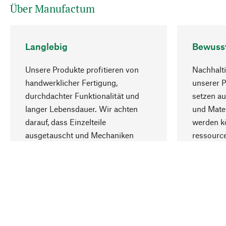
Über Manufactum
Langlebig
Bewuss
Unsere Produkte profitieren von
Nachhalti
handwerklicher Fertigung,
unserer 
durchdachter Funktionalität und
setzen au
langer Lebensdauer. Wir achten
und Mater
darauf, dass Einzelteile
werden kö
ausgetauscht und Mechaniken
ressourc
repariert werden können.
sozialver
Ihr Land