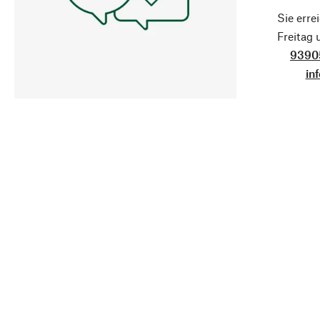
Sie erre
Freitag
9390
in