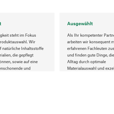
t
Ausgewählt
gkeit steht im Fokus
Als Ihr kompetenter Partn
Produktauswahl. Wir
arbeiten wir konsequent m
f natürliche Inhaltsstoffe
erfahrenen Fachleuten z
ialien, die gepflegt
und finden gute Dinge, die
nnen, sowie auf eine
Alltag durch optimale
enschonende und
Materialauswahl und exzel
trägliche Produktion.
Fertigung bereichern.