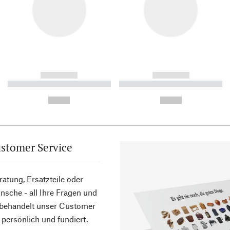
------------
------------
----------- ----------- ----------
----------- ----------- ----------
-
-
--,-- €
--,-- €
stomer Service
atung, Ersatzteile oder
sche - all Ihre Fragen und
 behandelt unser Customer
 persönlich und fundiert.