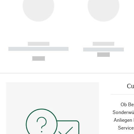
------------
------------
----------- ----------- ----------
----------- -----------
-
--,-- €
--,-- €
Cu
Ob Ber
Sonderwün
Anliegen
Service