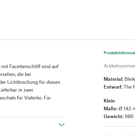
Produktinforma
Artikelnumme
mit Facettenschliff sind auf
ersehen, die bei
Material:
Bleikr
der Lichtbrechung für diesen
Entwurf:
The 
ieferbar in zwei
chale für Vielerlei. Für
Klein
Maße:
Ø 14,5 
Gewicht:
980 