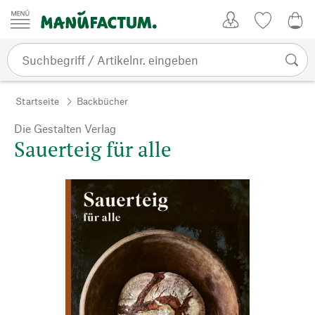
Zum Inhalt springen
Kundenkonto
Merkliste
CHF
Startseite
Backbücher
Die Gestalten Verlag
Sauerteig für alle