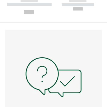
----------- ----------- --------
----------- -----------
---
--,-- €
--,-- €