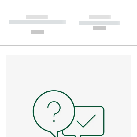
------------
------------
----------- ----------- --------
----------- -----------
---
--,-- €
--,-- €