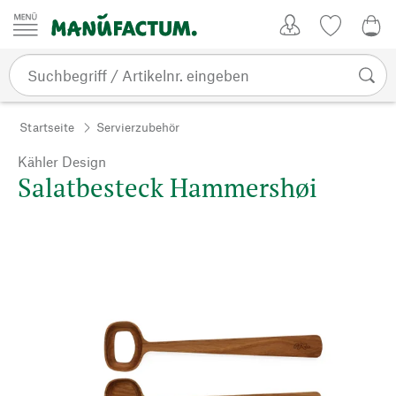
Zum Inhalt springen
Kundenkonto
Merkliste
CHF
Startseite
Servierzubehör
Kähler Design
Salatbesteck Hammershøi