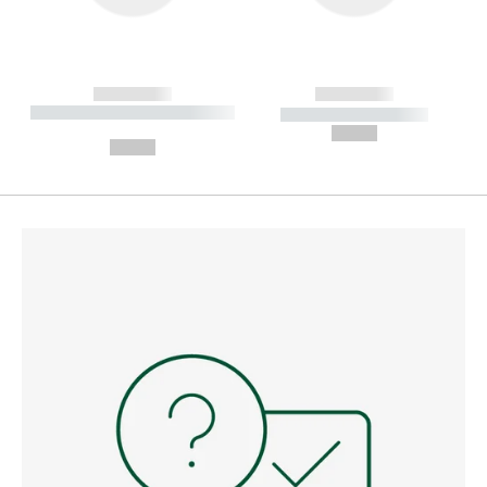
------------
------------
----------- ----------- --------
----------- -----------
---
--,-- €
--,-- €