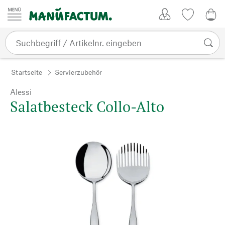
Zum Inhalt springen
Kundenkonto
Merkliste
CHF
Startseite
Servierzubehör
Alessi
Salatbesteck Collo-Alto