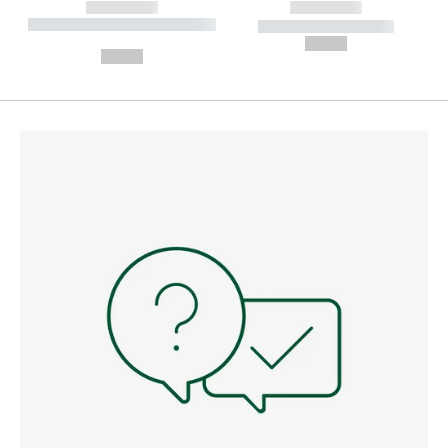
------------
------------
----------- ----------- --------
----------- -----------
---
--,-- €
--,-- €