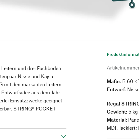
Produktinforma
Artikelnumme
 Leitern und drei Fachböden
tenpaar Nisse und Kajsa
Maße:
B 60 × 
G mit den markanten Leitern
Entwurf:
Nisse
 Entwurfsidee aus dem Jahr
lerlei Einsatzzwecke geeignet
Regal STRIN
nierbar. STRING® POCKET
Gewicht:
5 kg
Material:
Panee
MDF, lackiert;