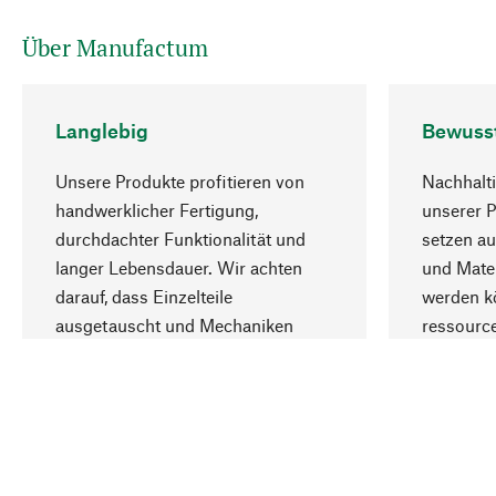
Über Manufactum
Langlebig
Bewuss
Unsere Produkte profitieren von
Nachhalti
handwerklicher Fertigung,
unserer 
durchdachter Funktionalität und
setzen au
langer Lebensdauer. Wir achten
und Mater
darauf, dass Einzelteile
werden kö
ausgetauscht und Mechaniken
ressourc
repariert werden können.
sozialver
Ihr Land