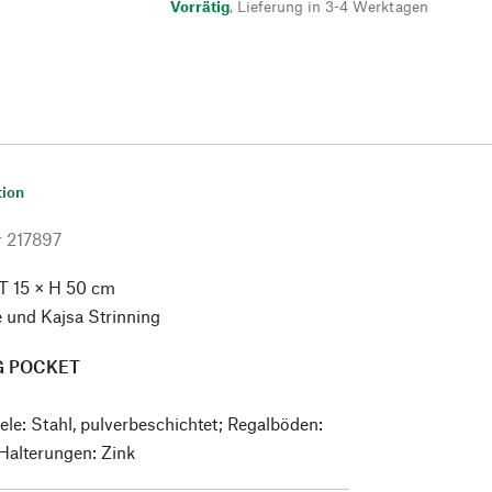
Vorrätig
,
Lieferung in 3-4 Werktagen
tion
r
217897
T 15 × H 50 cm
 und Kajsa Strinning
G POCKET
le: Stahl, pulverbeschichtet; Regalböden:
 Halterungen: Zink