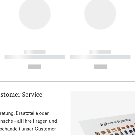
------------
------------
----------- ----------- ----------
----------- ----------- ----------
-
-
--,-- €
--,-- €
stomer Service
atung, Ersatzteile oder
sche - all Ihre Fragen und
 behandelt unser Customer