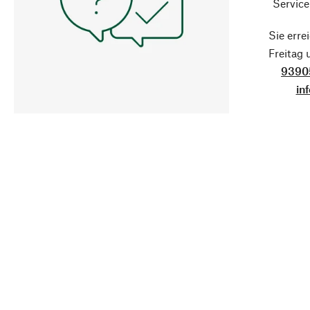
Service
Sie erre
Freitag
9390
in