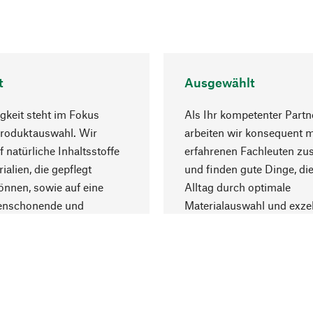
t
Ausgewählt
gkeit steht im Fokus
Als Ihr kompetenter Partn
Produktauswahl. Wir
arbeiten wir konsequent m
f natürliche Inhaltsstoffe
erfahrenen Fachleuten z
ialien, die gepflegt
und finden gute Dinge, die
nnen, sowie auf eine
Alltag durch optimale
enschonende und
Materialauswahl und exzel
trägliche Produktion.
Fertigung bereichern.