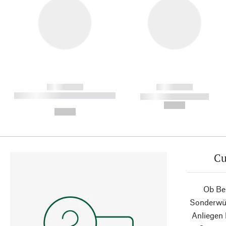
------------
------------
----------- ----------- ----------
----------- -----------
-
--,-- €
--,-- €
Cu
Ob Ber
Sonderwün
Anliegen