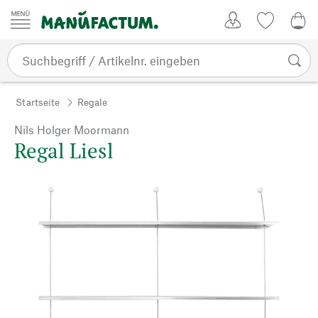
Zum Inhalt springen
Kundenkonto
Merkliste
CHF
Startseite
Regale
Nils Holger Moormann
Regal Liesl