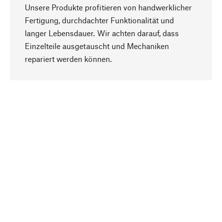
Unsere Produkte profitieren von handwerklicher
Fertigung, durchdachter Funktionalität und
langer Lebensdauer. Wir achten darauf, dass
Einzelteile ausgetauscht und Mechaniken
Nach oben
repariert werden können.
Bewusst
Nachhaltigkeit steht im Fokus unserer
Produktauswahl. Wir setzen auf natürliche
Inhaltsstoffe und Materialien, die gepflegt werden
können, sowie auf eine ressourcenschonende
und sozialverträgliche Produktion.