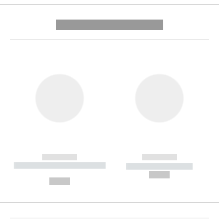
---------- --------------
------------
------------
----------- ----------- --------
----------- -----------
---
--,-- €
--,-- €