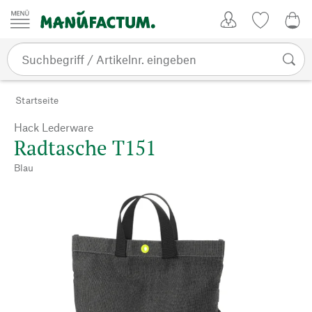
Zum Inhalt springen
Kundenkonto
Merkliste
CHF
Startseite
Hack Lederware
Radtasche T151
Blau