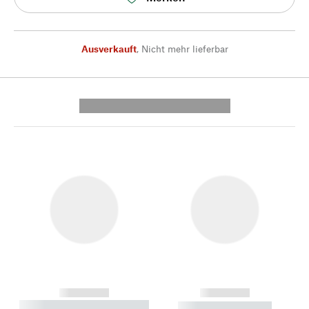
Ausverkauft
,
Nicht mehr lieferbar
---------- --------------
------------
------------
----------- ----------- --------
----------- -----------