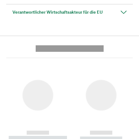
Verantwortlicher Wirtschaftsakteur für die EU
---------- --------------
------------
------------
----------- ----------- --------
----------- -----------