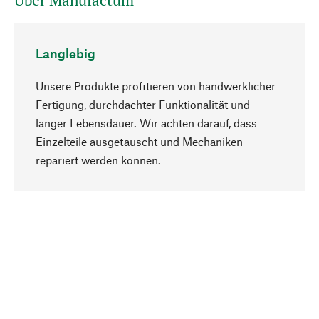
Über Manufactum
Langlebig
Unsere Produkte profitieren von handwerklicher
Fertigung, durchdachter Funktionalität und
langer Lebensdauer. Wir achten darauf, dass
Einzelteile ausgetauscht und Mechaniken
Nach oben
repariert werden können.
Bewusst
Nachhaltigkeit steht im Fokus unserer
Produktauswahl. Wir setzen auf natürliche
Inhaltsstoffe und Materialien, die gepflegt werden