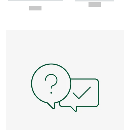
---
--,-- €
--,-- €