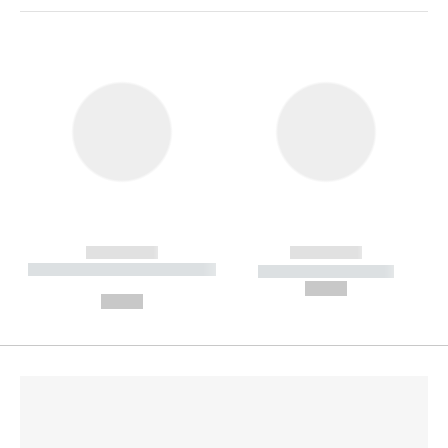
------------
------------
----------- ----------- --------
----------- -----------
---
--,-- €
--,-- €