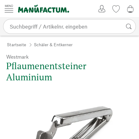
Zum Inhalt springen
Kundenkonto
Merkliste
CHF
Startseite
Schäler & Entkerner
Westmark
Pflaumenentsteiner
Aluminium