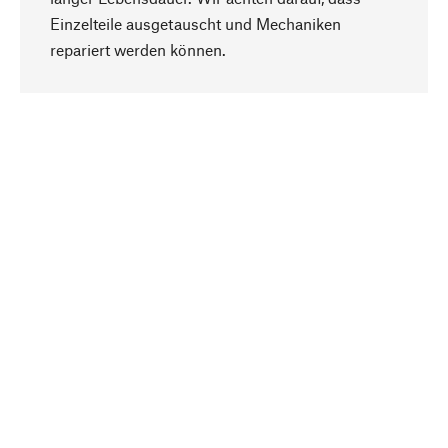
Einzelteile ausgetauscht und Mechaniken
Nach oben
repariert werden können.
Bewusst
Nachhaltigkeit steht im Fokus unserer
Produktauswahl. Wir setzen auf natürliche
Inhaltsstoffe und Materialien, die gepflegt werden
können, sowie auf eine ressourcenschonende
und sozialverträgliche Produktion.
Ausgewählt