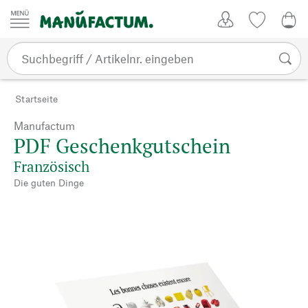
Zum Inhalt springen
Kundenkonto
Merkliste
CHF
Startseite
Manufactum
PDF Geschenkgutschein
Französisch
Die guten Dinge