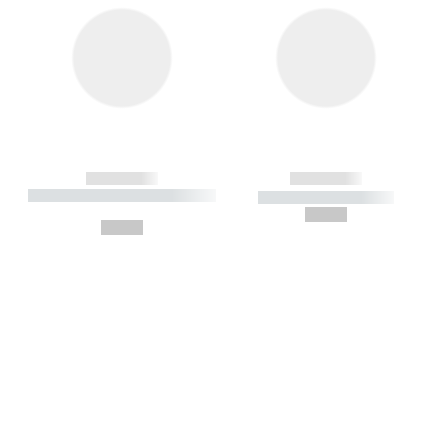
------------
------------
----------- ----------- --------
----------- -----------
---
--,-- €
--,-- €