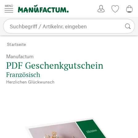
Zum Inhalt springen
Kundenkonto
Merkliste
CHF
Startseite
Manufactum
PDF Geschenkgutschein
Französisch
Herzlichen Glückwunsch