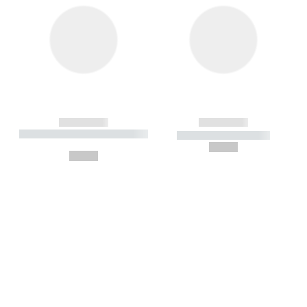
------------
------------
----------- ----------- --------
----------- -----------
---
--,-- €
--,-- €