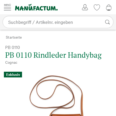
Zum Inhalt springen
Kundenkonto
Merkliste
CHF
Startseite
PB 0110
PB 0110 Rindleder Handybag
Cognac
Exklusiv