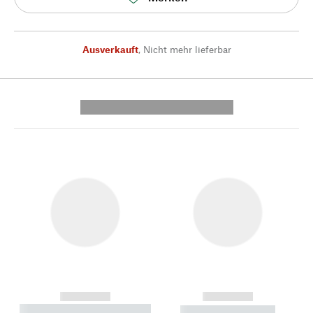
Ausverkauft
,
Nicht mehr lieferbar
---------- --------------
------------
------------
----------- ----------- --------
----------- -----------