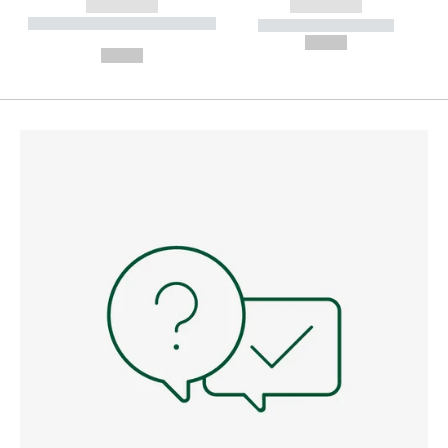
------------
------------
----------- ----------- --------
----------- -----------
---
--,-- €
--,-- €