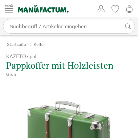
Zum Inhalt springen
Kundenkonto
Merkliste
CHF
Startseite
Koffer
KAZETO spol
Pappkoffer mit Holzleisten
Grün