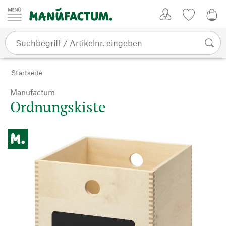
Zum Inhalt springen
Kundenkonto
Merkliste
CHF
Startseite
Manufactum
Ordnungskiste