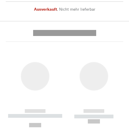
Ausverkauft
,
Nicht mehr lieferbar
---------- --------------
------------
------------
----------- ----------- --------
----------- -----------
---
--,-- €
--,-- €