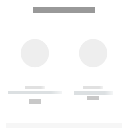
---------- --------------
------------
------------
----------- ----------- --------
----------- -----------
---
--,-- €
--,-- €