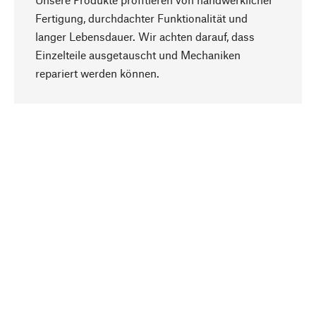
Fertigung, durchdachter Funktionalität und
langer Lebensdauer. Wir achten darauf, dass
Einzelteile ausgetauscht und Mechaniken
Nach oben
repariert werden können.
Bewusst
Nachhaltigkeit steht im Fokus unserer
Produktauswahl. Wir setzen auf natürliche
Inhaltsstoffe und Materialien, die gepflegt werden
können, sowie auf eine ressourcenschonende
und sozialverträgliche Produktion.