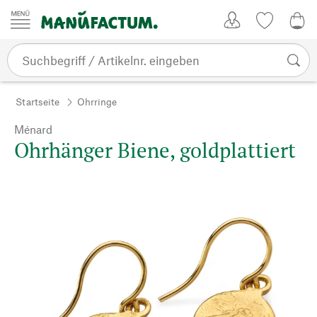
Zum Inhalt springen
Kundenkonto
Merkliste
CHF
Startseite
Ohrringe
Ménard
Ohrhänger Biene, goldplattiert