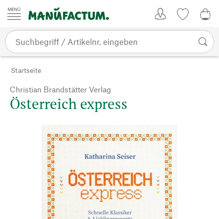
Zum Inhalt springen
Kundenkonto
Merkliste
CHF
Startseite
Christian Brandstätter Verlag
Österreich express