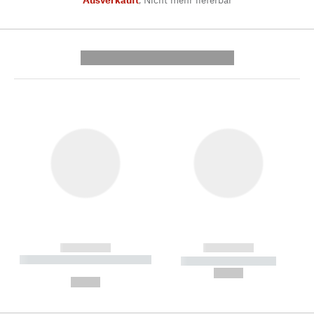
---------- --------------
------------
------------
----------- ----------- --------
----------- -----------
---
--,-- €
--,-- €