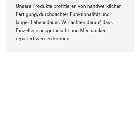
Unsere Produkte profitieren von handwerklicher
Fertigung, durchdachter Funktionalität und
langer Lebensdauer. Wir achten darauf, dass
Einzelteile ausgetauscht und Mechaniken
Nach oben
repariert werden können.
Bewusst
Nachhaltigkeit steht im Fokus unserer
Produktauswahl. Wir setzen auf natürliche
Inhaltsstoffe und Materialien, die gepflegt werden
können, sowie auf eine ressourcenschonende
und sozialverträgliche Produktion.