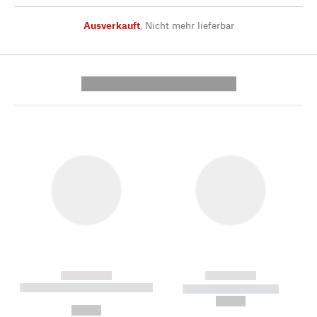
Ausverkauft
,
Nicht mehr lieferbar
---------- --------------
------------
------------
----------- ----------- --------
----------- -----------
---
--,-- €
--,-- €