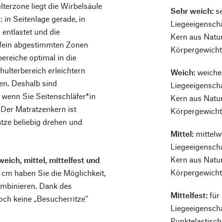
lterzone liegt die Wirbelsäule
Sehr weich:
se
: in Seitenlage gerade, in
Liegeeigenscha
entlastet und die
Kern aus Natu
 fein abgestimmten Zonen
Körpergewicht 
ereiche optimal in die
ulterbereich erleichtern
Weich:
weiche
ken. Deshalb sind
Liegeeigenscha
wenn Sie Seitenschläfer*in
Kern aus Natu
 Der Matratzenkern ist
Körpergewicht 
tze beliebig drehen und
Mittel:
mittelw
Liegeeigenscha
Kern aus Natu
weich, mittel, mittelfest und
Körpergewicht 
cm haben Sie die Möglichkeit,
kombinieren. Dank des
Mittelfest:
für
ch keine „Besucherritze“
Liegeeigenscha
Punktelastisch