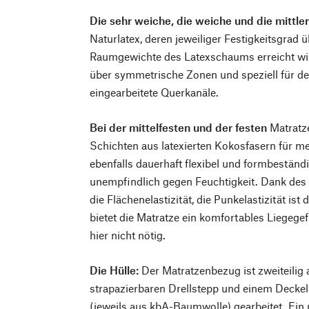
Die sehr weiche, die weiche und die mittle
Naturlatex, deren jeweiliger Festigkeitsgrad 
Raumgewichte des Latexschaums erreicht wi
über symmetrische Zonen und speziell für de
eingearbeitete Querkanäle.
Bei der mittelfesten und der festen
Matratze
Schichten aus latexierten Kokosfasern für me
ebenfalls dauerhaft flexibel und formbeständi
unempfindlich gegen Feuchtigkeit. Dank des
die Flächenelastizität, die Punkelastizität is
bietet die Matratze ein komfortables Liegegef
hier nicht nötig.
Die Hülle:
Der Matratzenbezug ist zweiteilig
strapazierbaren Drellstepp und einem Deckel
(jeweils aus kbA-Baumwolle) gearbeitet. Ein