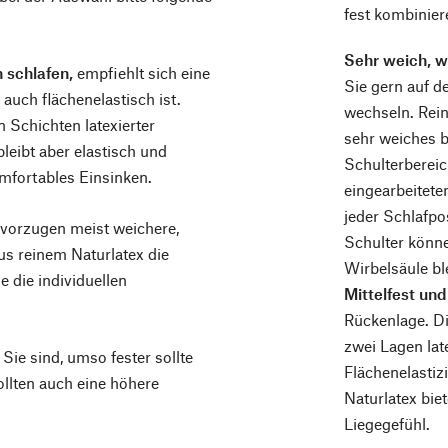
fest kombinier
Sehr weich, w
 schlafen,
empfiehlt sich eine
Sie gern auf de
 auch flächenelastisch ist.
wechseln. Rein
 Schichten latexierter
sehr weiches b
leibt aber elastisch und
Schulterbereic
omfortables Einsinken.
eingearbeitete
jeder Schlafpo
vorzugen meist weichere,
Schulter könne
us reinem Naturlatex die
Wirbelsäule bl
e die individuellen
Mittelfest und
Rückenlage. Di
zwei Lagen lat
Sie sind, umso fester sollte
Flächenelastizi
llten auch eine höhere
Naturlatex bie
Liegegefühl.