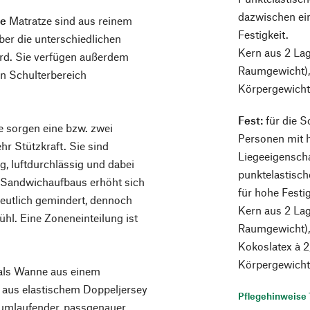
dazwischen ein
re
Matratze sind aus reinem
Festigkeit.
über die unterschiedlichen
Kern aus 2 La
rd. Sie verfügen außerdem
Raumgewicht),
n Schulterbereich
Körpergewicht 
Fest:
für die S
 sorgen eine bzw. zwei
Personen mit 
hr Stützkraft. Sie sind
Liegeeigenscha
g, luftdurchlässig und dabei
punktelastisch
 Sandwichaufbaus erhöht sich
für hohe Festig
t deutlich gemindert, dennoch
Kern aus 2 Lag
ühl. Eine Zoneneinteilung ist
Raumgewicht), 
Kokoslatex à 
Körpergewicht 
 als Wanne aus einem
 aus elastischem Doppeljersey
Pflegehinweise 
 umlaufender, passgenauer