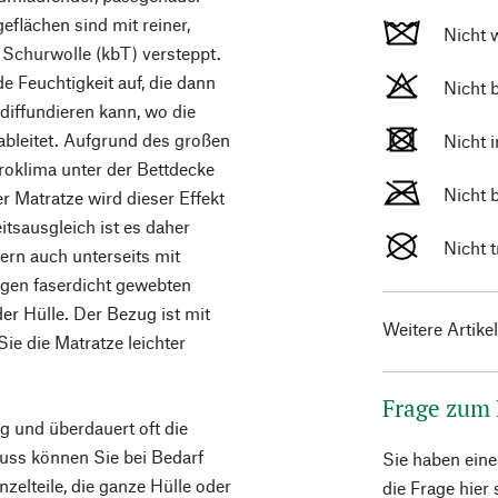
eflächen sind mit reiner,
Nicht 
 Schurwolle (kbT) versteppt.
e Feuchtigkeit auf, die dann
Nicht 
diffundieren kann, wo die
ableitet. Aufgrund des großen
Nicht 
oklima unter der Bettdecke
Nicht 
r Matratze wird dieser Effekt
itsausgleich ist es daher
Nicht 
ern auch unterseits mit
agen faserdicht gewebten
der Hülle. Der Bezug ist mit
Weitere Artike
ie die Matratze leichter
Frage zum
ig und überdauert oft die
luss können Sie bei Bedarf
Sie haben ein
zelteile, die ganze Hülle oder
die Frage hier