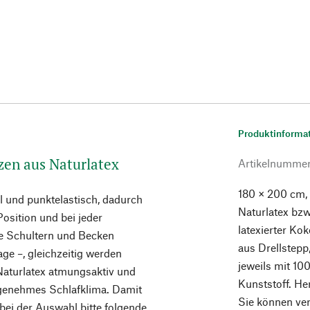
Produktinforma
zen aus Naturlatex
Artikelnumme
180 × 200 cm,
el und punktelastisch, dadurch
Naturlatex bz
Position und bei jeder
latexierter K
e Schultern und Becken
aus Drellstepp
age –, gleichzeitig werden
jeweils mit 10
Naturlatex atmungsaktiv und
Kunststoff. He
ngenehmes Schlafklima. Damit
Sie können ve
 bei der Auswahl bitte folgende