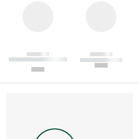
------------
------------
----------- ----------- --------
----------- -----------
---
--,-- €
--,-- €