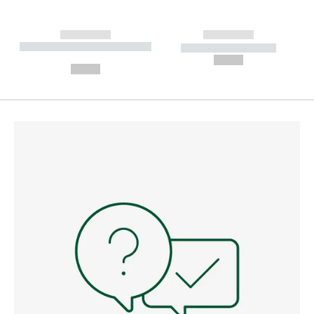
------------
------------
----------- ----------- --------
----------- -----------
---
--,-- €
--,-- €