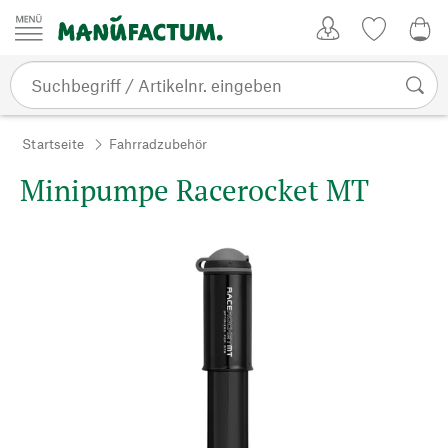
Zum Inhalt springen
Kundenkonto
Merkliste
CHF
Startseite
Fahrradzubehör
Minipumpe Racerocket MT