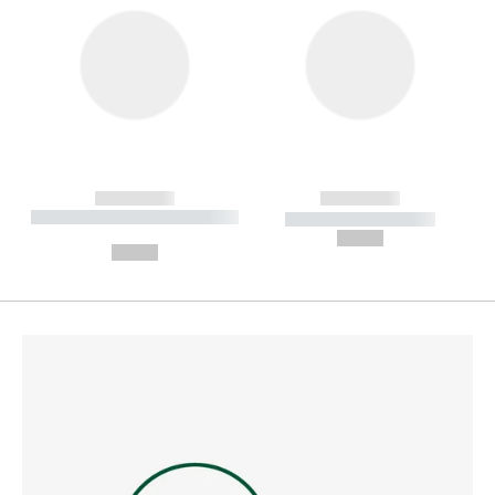
------------
------------
----------- ----------- --------
----------- -----------
---
--,-- €
--,-- €