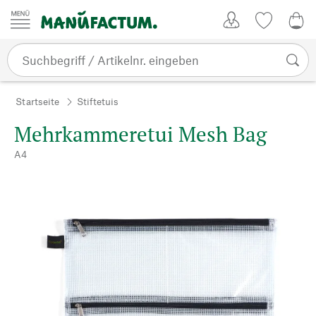
Zum Inhalt springen
Kundenkonto
Merkliste
CHF
Startseite
Stiftetuis
Mehrkammeretui Mesh Bag
A4