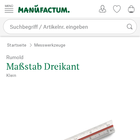
Zum Inhalt springen
Kundenkonto
Merkliste
CHF
Startseite
Messwerkzeuge
Rumold
Maßstab Dreikant
Klein