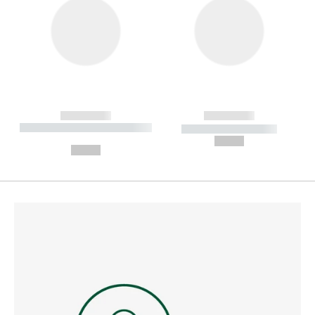
------------
------------
----------- ----------- --------
----------- -----------
---
--,-- €
--,-- €