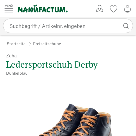
Zum Inhalt springen
Kundenkonto
Merkliste
CHF
Startseite
Freizeitschuhe
Zeha
Ledersportschuh Derby
Dunkelblau