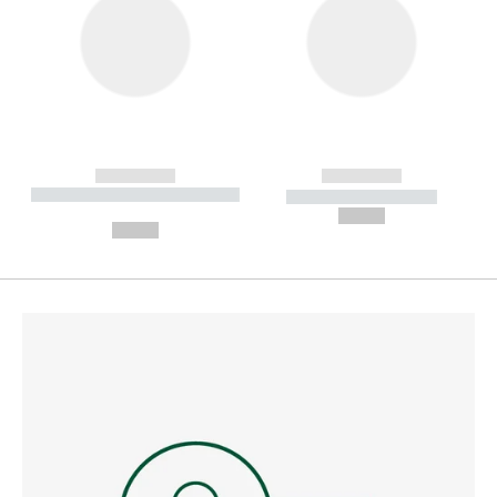
------------
------------
----------- ----------- --------
----------- -----------
---
--,-- €
--,-- €