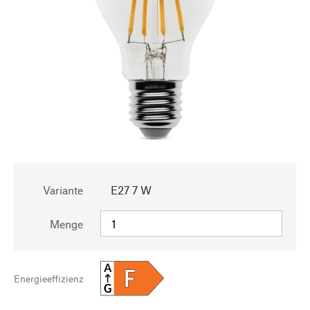
Variante
E27 7 W
Menge
A
F
Energieeffizienz
G