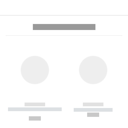
---------- --------------
------------
------------
----------- ----------- --------
----------- -----------
---
--,-- €
--,-- €