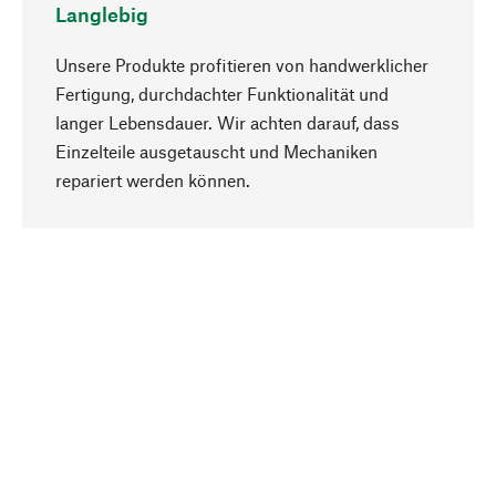
Langlebig
Unsere Produkte profitieren von handwerklicher
Fertigung, durchdachter Funktionalität und
langer Lebensdauer. Wir achten darauf, dass
Einzelteile ausgetauscht und Mechaniken
Nach oben
repariert werden können.
Bewusst
Nachhaltigkeit steht im Fokus unserer
Produktauswahl. Wir setzen auf natürliche
Inhaltsstoffe und Materialien, die gepflegt werden
können, sowie auf eine ressourcenschonende
und sozialverträgliche Produktion.