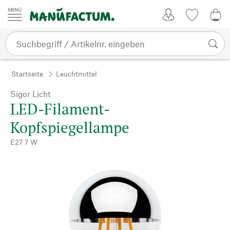
Zum Inhalt springen
Kundenkonto
Merkliste
CHF
Startseite
Leuchtmittel
Sigor Licht
LED-Filament-
Kopfspiegellampe
E27 7 W