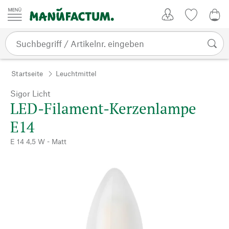
Zum Inhalt springen
Kundenkonto
Merkliste
CHF
Startseite
Leuchtmittel
Sigor Licht
LED-Filament-Kerzenlampe
E14
E 14 4,5 W - Matt