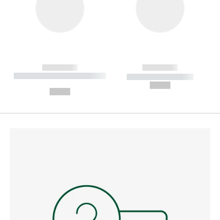
------------
------------
----------- ----------- --------
----------- -----------
---
--,-- €
--,-- €