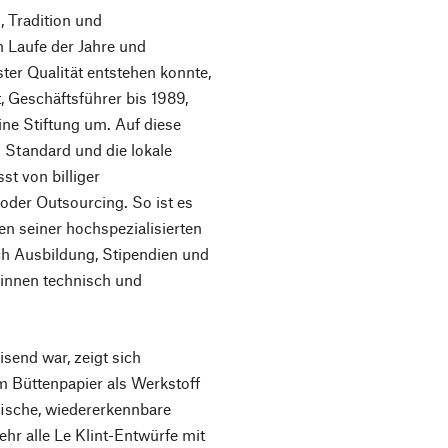
 Tradition und
 Laufe der Jahre und
er Qualität entstehen konnte,
, Geschäftsführer bis 1989,
eine Stiftung um. Auf diese
 Standard und die lokale
t von billiger
der Outsourcing. So ist es
ten seiner hochspezialisierten
ch Ausbildung, Stipendien und
innen technisch und
send war, zeigt sich
m Büttenpapier als Werkstoff
fische, wiedererkennbare
hr alle Le Klint-Entwürfe mit