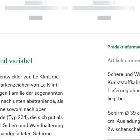
------------
------------
----------- ----------- ----------
----------- ----------- ----------
-
-
--,-- €
--,-- €
Produktinforma
nd variabel
Artikelnumme
Schere und Wa
ntwickler von Le Klint, die
Kunststoffkabe
arkenzeichen von Le Klint
Lieferung ohne
figen Familie der sogenannten
liegt bei.
 nach unten abstrahlende, als
eine sowohl nach oben
Schirm Ø 39 
de (Typ 234), die sich gut als
cm, Ausladung
ind Schere und Wandhalterung
Zwischenschal
 handgefalteten Schirme