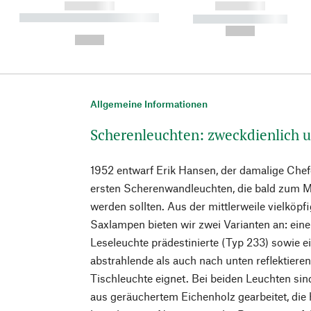
------------
------------
----------- ----------- ----------
----------- -----------
-
--,-- €
--,-- €
Allgemeine Informationen
Scherenleuchten: zweckdienlich u
1952 entwarf Erik Hansen, der damalige Chefe
ersten Scherenwandleuchten, die bald zum M
werden sollten. ​Aus der mittlerweile vielköp
Saxlampen bieten wir zwei Varianten an: eine
Leseleuchte prädestinierte (Typ 233) sowie 
abstrahlende als auch nach unten reflektieren
Tischleuchte eignet. ​Bei beiden Leuchten s
aus geräuchertem Eichenholz gearbeitet, die