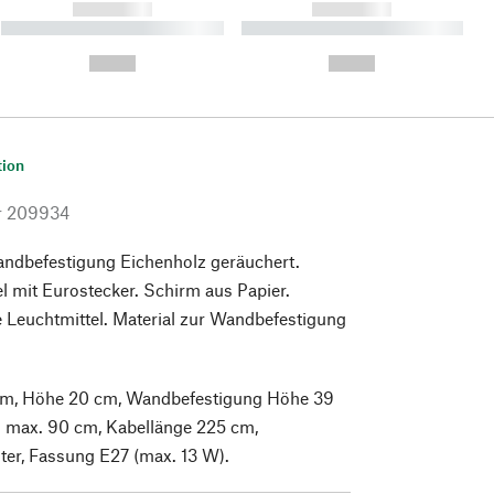
------------
------------
----------- ----------- ----------
----------- ----------- ----------
- -----------
-
--,-- €
--,-- €
tion
r
209934
ndbefestigung Eichenholz geräuchert.
l mit Eurostecker. Schirm aus Papier.
 Leuchtmittel. Material zur Wandbefestigung
cm, Höhe 20 cm, Wandbefestigung Höhe 39
 max. 90 cm, Kabellänge 225 cm,
ter, Fassung E27 (max. 13 W).