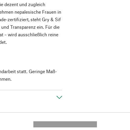
ie dezent und zugleich
ehmen nepalesische Frauen in
de-zertifiziert, steht Gry & Sif
 und Transparenz ein. Für die
at – wird ausschließlich reine
det.
ndarbeit statt. Geringe Maß-
mmen.
---------- --------------