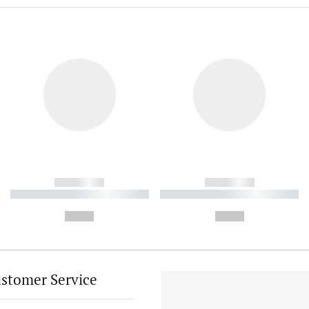
------------
------------
----------- ----------- ----------
----------- ----------- ----------
-
-
--,-- €
--,-- €
stomer Service