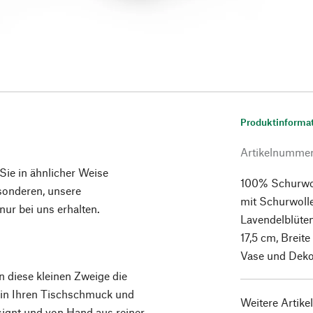
Produktinforma
Artikelnumme
 Sie in ähnlicher Weise
100% Schurwol
esonderen, unsere
mit Schurwolle
ur bei uns erhalten.
Lavendelblüte
17,5 cm, Breit
Vase und Deko
n diese kleinen Zweige die
s in Ihren Tischschmuck und
Weitere Artike
signt und von Hand aus reiner