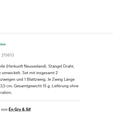
tion
r
215613
le (Herkunft Neuseeland). Stängel Draht,
 umwickelt. Set mit insgesamt 2
nzweigen und 1 Blattzweig. Je Zweig Länge
e 3,5 cm. Gesamtgewicht 15 g. Lieferung ohne
ration.
l von
Én Gry & Sif