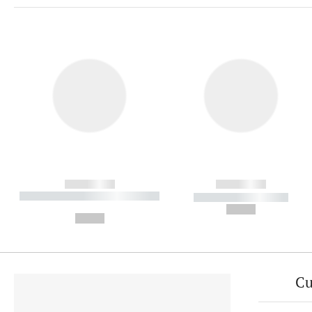
------------
------------
----------- ----------- ----------
----------- -----------
-
--,-- €
--,-- €
Cu