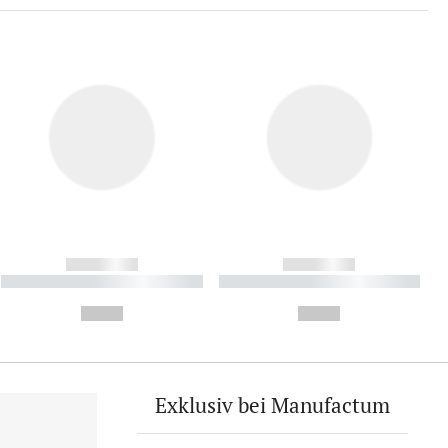
------------
------------
----------- ----------- ----------
----------- ----------- ----------
- -----------
-
--,-- €
--,-- €
Exklusiv bei Manufactum