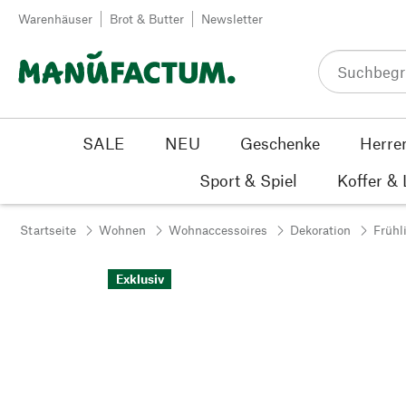
Zum Inhalt springen
Warenhäuser
Brot & Butter
Newsletter
SALE
NEU
Geschenke
Herre
Sport & Spiel
Koffer &
Startseite
Wohnen
Wohnaccessoires
Dekoration
Frühl
Exklusiv