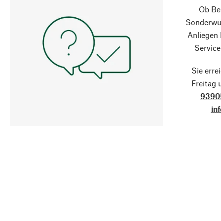
Ob Ber
Sonderwün
Anliegen
Service
Sie erre
Freitag
9390
in