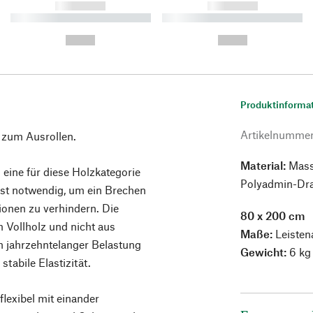
------------
------------
----------- ----------- ----------
----------- ----------- ----------
-
-
--,-- €
--,-- €
Produktinforma
Artikelnumme
t zum Ausrollen.
Material:
Massi
 eine für diese Holzkategorie
Polyadmin-Dra
 ist notwendig, um ein Brechen
ionen zu verhindern. Die
80 x 200 cm
 Vollholz und nicht aus
Maße:
Leisten
 jahrzehntelanger Belastung
Gewicht:
6 kg
stabile Elastizität.
flexibel mit einander