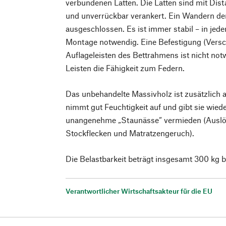
verbundenen Latten. Die Latten sind mit Dis
und unverrückbar verankert. Ein Wandern der
ausgeschlossen. Es ist immer stabil – in jede
Montage notwendig. Eine Befestigung (Vers
Auflageleisten des Bettrahmens ist nicht not
Leisten die Fähigkeit zum Federn.
Das unbehandelte Massivholz ist zusätzlich a
nimmt gut Feuchtigkeit auf und gibt sie wied
unangenehme „Staunässe“ vermieden (Auslö
Stockflecken und Matratzengeruch).
Die Belastbarkeit beträgt insgesamt 300 kg b
Verantwortlicher Wirtschaftsakteur für die EU