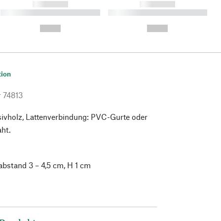
------------
------------
----------- ----------- ----------
----------- ----------- ----------
- -----------
-
--,-- €
--,-- €
tion
r
74813
vholz, Lattenverbindung: PVC-Gurte oder
ht.
abstand 3 – 4,5 cm, H 1 cm