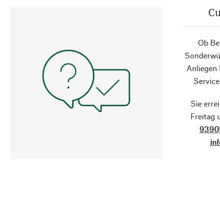
Cu
Ob Ber
Sonderwün
Anliegen
Service
Sie erre
Freitag
9390
in