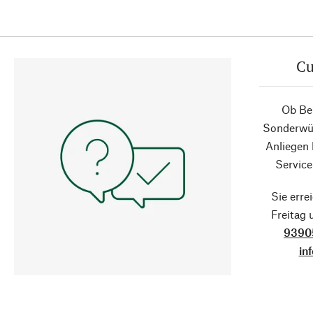
Cu
Ob Ber
Sonderwün
Anliegen
Service
Sie erre
Freitag
9390
in