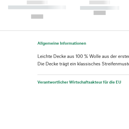
------------
------------
----------- ----------- ----------
----------- -----------
-
--,-- €
--,-- €
Allgemeine Informationen
Leichte Decke aus 100 % Wolle aus der erste
Die Decke trägt ein klassisches Streifenmust
Verantwortlicher Wirtschaftsakteur für die EU