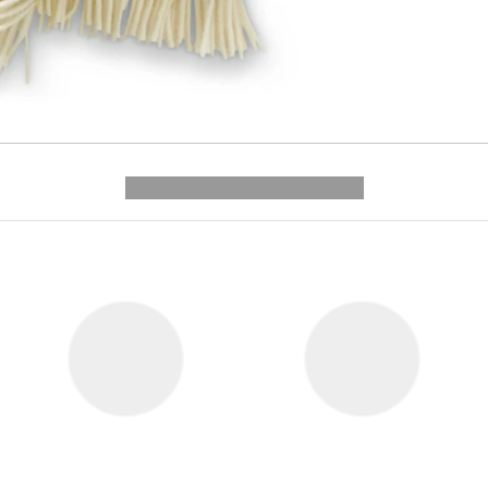
---------- --------------