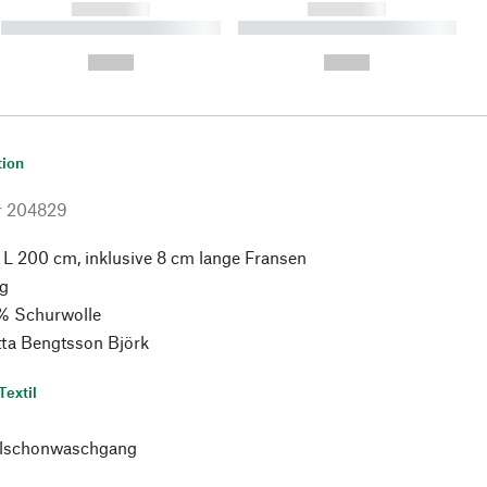
------------
------------
----------- ----------- ----------
----------- ----------- ----------
- -----------
-
--,-- €
--,-- €
tion
r
204829
 L 200 cm, inklusive 8 cm lange Fransen
g
% Schurwolle
tta Bengtsson Björk
Textil
alschonwaschgang