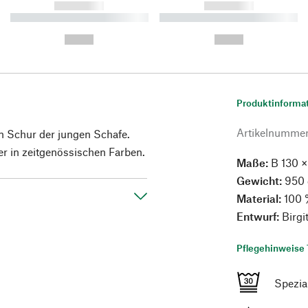
------------
------------
----------- ----------- ----------
----------- ----------- ----------
-
-
--,-- €
--,-- €
Produktinforma
Artikelnumme
n Schur der jungen Schafe.
er in zeitgenössischen Farben.
Maße:
B 130 ×
Gewicht:
950 
Material:
100 
Entwurf:
Birgi
Pflegehinweise 
Spezi