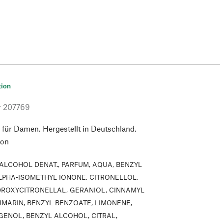
tion
r
207769
e für Damen. Hergestellt in Deutschland.
kon
ALCOHOL DENAT., PARFUM, AQUA, BENZYL
ALPHA-ISOMETHYL IONONE, CITRONELLOL,
DROXYCITRONELLAL, GERANIOL, CINNAMYL
MARIN, BENZYL BENZOATE, LIMONENE,
GENOL, BENZYL ALCOHOL, CITRAL,