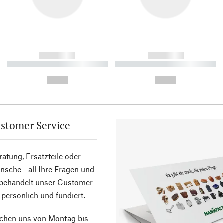
------------
------------
----------- ----------- ----------
----------- ----------- ----------
-
-
--,-- €
--,-- €
stomer Service
atung, Ersatzteile oder
sche - all Ihre Fragen und
 behandelt unser Customer
 persönlich und fundiert.
ichen uns von Montag bis