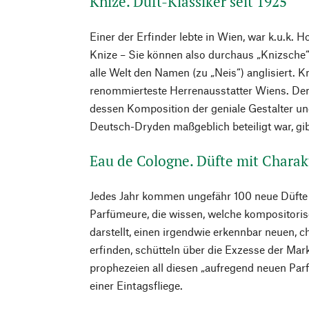
Knize. Duft-Klassiker seit 1925
Einer der Erfinder lebte in Wien, war k.u.k. H
Knize – Sie können also durchaus „Knizsche
alle Welt den Namen (zu „Neis“) anglisiert. Kn
renommierteste Herrenausstatter Wiens. Den
dessen Komposition der geniale Gestalter un
Deutsch-Dryden maßgeblich beteiligt war, gib
Eau de Cologne. Düfte mit Charak
Jedes Jahr kommen ungefähr 100 neue Düfte 
Parfümeure, die wissen, welche kompositoris
darstellt, einen irgendwie erkennbar neuen, c
erfinden, schütteln über die Exzesse der Mar
prophezeien all diesen „aufregend neuen Pa
einer Eintagsfliege.