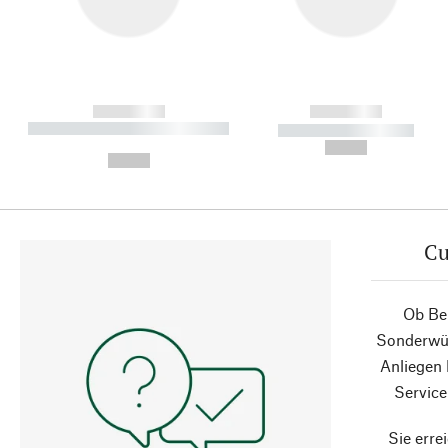
------------
------------
----------- ----------- ----------
----------- -----------
-
--,-- €
--,-- €
Cu
Ob Ber
Sonderwün
Anliegen
Service
Sie erre