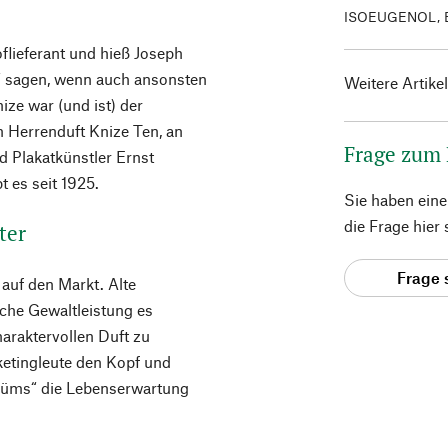
ISOEUGENOL, 
oflieferant und hieß Joseph
“ sagen, wenn auch ansonsten
Weitere Artike
ize war (und ist) der
 Herrenduft Knize Ten, an
Frage zum
d Plakatkünstler Ernst
t es seit 1925.
Sie haben ein
die Frage hier
ter
Frage 
auf den Markt. Alte
che Gewaltleistung es
haraktervollen Duft zu
ketingleute den Kopf und
rfüms“ die Lebenserwartung