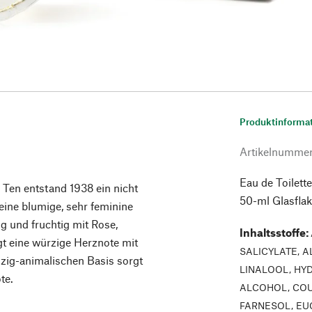
Produktinforma
Artikelnumme
Eau de Toilett
 Ten entstand 1938 ein nicht
50-ml Glasfla
eine blumige, sehr feminine
ig und fruchtig mit Rose,
Inhaltsstoffe
:
gt eine würzige Herznote mit
SALICYLATE, 
lzig-animalischen Basis sorgt
LINALOOL, HY
te.
ALCOHOL, COU
FARNESOL, EU